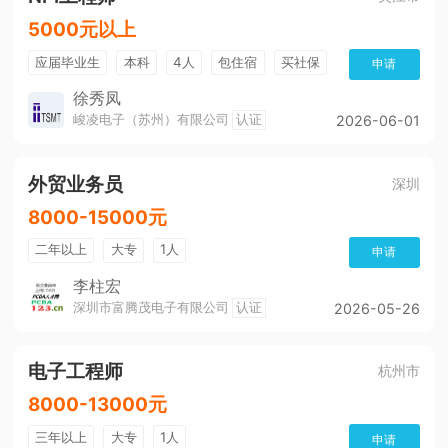
5000元以上
应届毕业生
本科
4人
包住宿
买社保
申请
月度绩效奖金
免费培训
公费旅游
KTV
徐秀凤
峻凌电子（苏州）有限公司
认证
2026-06-01
吃饭补助
健身房
活动中心
篮球场
工作餐
带薪年假
公积金
五险
外贸业务员
奖励制度
培训及职业生涯
晋升制度
深圳
加薪快
年底双薪
包吃
环境好
加班费
8000-15000元
晋升快
二年以上
大专
1人
申请
李柱宏
深圳市富腾茂电子有限公司
认证
2026-05-26
电子工程师
杭州市
8000-13000元
三年以上
大专
1人
申请