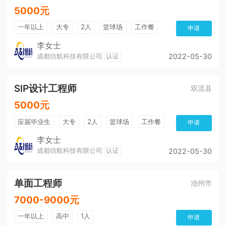
5000元
一年以上
大专
2人
篮球场
工作餐
申请
公费旅游
一金
车补
双休
买社保
李女士
成都信航科技有限公司
认证
2022-05-30
晋升制度
培训及职业生涯
公积金
KTV
年底双薪
健身房
带薪年假
SIP设计工程师
双流县
5000元
应届毕业生
大专
2人
篮球场
工作餐
申请
免费培训
双休
买社保
晋升制度
KTV
李女士
成都信航科技有限公司
认证
2022-05-30
培训及职业生涯
公积金
年底双薪
健身房
带薪年假
单面工程师
池州市
7000-9000元
一年以上
高中
1人
申请