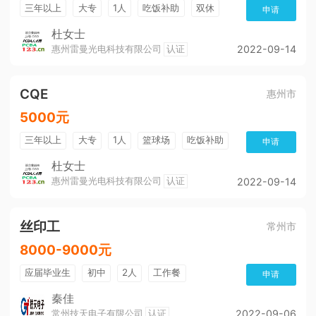
三年以上
大专
1人
吃饭补助
双休
申请
五险
公积金
环境好
带薪年假
包住宿
杜女士
惠州雷曼光电科技有限公司
认证
2022-09-14
CQE
惠州市
5000元
三年以上
大专
1人
篮球场
吃饭补助
申请
双休
五险
公积金
环境好
带薪年假
杜女士
惠州雷曼光电科技有限公司
认证
2022-09-14
包住宿
丝印工
常州市
8000-9000元
应届毕业生
初中
2人
工作餐
申请
吃饭补助
租房补助
免费培训
全勤奖
秦佳
常州技天电子有限公司
认证
2022-09-06
晋升快
培训及职业生涯
奖励制度
五险