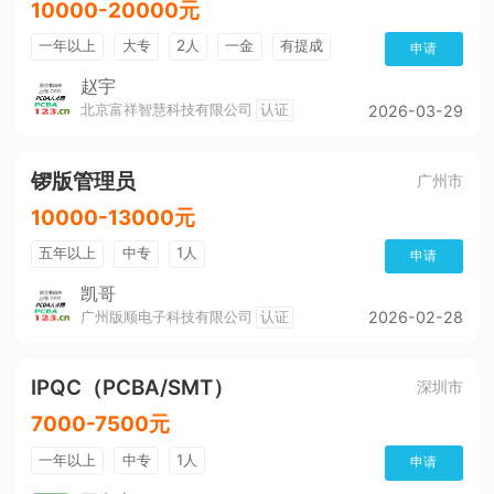
10000-20000元
一年以上
大专
2人
一金
有提成
申请
买社保
月度绩效奖金
双休
免费培训
赵宇
北京富祥智慧科技有限公司
认证
2026-03-29
公积金
五险
奖励制度
培训及职业生涯
晋升制度
锣版管理员
广州市
10000-13000元
五年以上
中专
1人
申请
凯哥
广州版顺电子科技有限公司
认证
2026-02-28
IPQC（PCBA/SMT）
深圳市
7000-7500元
一年以上
中专
1人
申请