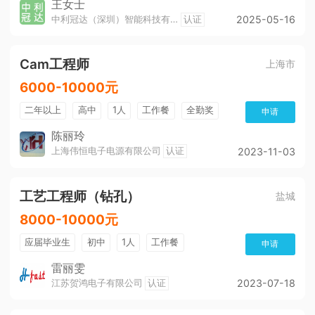
王女士
中利冠达（深圳）智能科技有限公司
认证
2025-05-16
Cam工程师
上海市
6000-10000元
二年以上
高中
1人
工作餐
全勤奖
申请
买社保
月度绩效奖金
五险
公积金
陈丽玲
上海伟恒电子电源有限公司
认证
2023-11-03
带薪年假
包住宿
奖励制度
工艺工程师（钻孔）
盐城
8000-10000元
应届毕业生
初中
1人
工作餐
申请
免费培训
月度绩效奖金
全勤奖
帅哥多
雷丽雯
江苏贺鸿电子有限公司
认证
2023-07-18
五险
公积金
包吃
美女多
环境好
包住宿